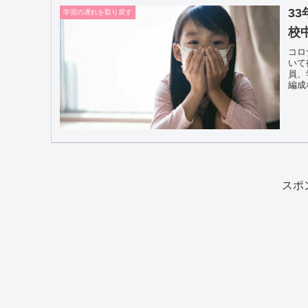
3
学習の遅れを取り戻す
校
コロ
いて
員、
編成
スポ