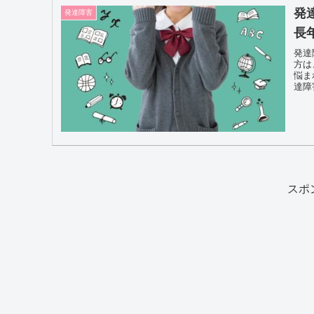
発
発達障害
長
発達
方は
悩ま
達障
につ
スポ