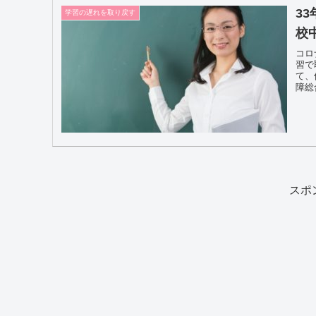
3
学習の遅れを取り戻す
校
コロ
習で
て、
障総
り履
スポ