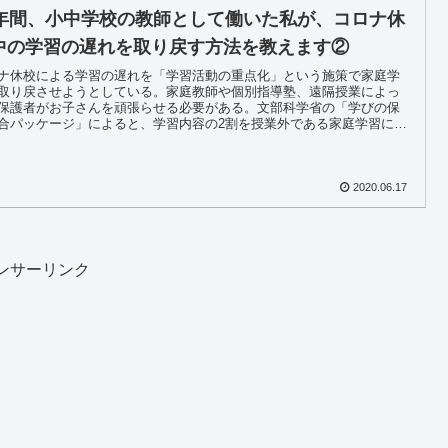
3年間、小中学校の教師として働いた私が、コロナ休
中の学習の遅れを取り戻す方法を教えます②
ナ休校による学習の遅れを「学習活動の重点化」という施策で家庭学
取り戻させようとしている。家庭教師や個別指導塾、遠隔授業によっ
保護者がお子さんを頑張らせる必要がある。文部科学省の「学びの保
合パッケージ」によると、学習内容の2割を授業外である家庭学習によ
修させることが可能となった。
2020.06.17
ンサーリンク