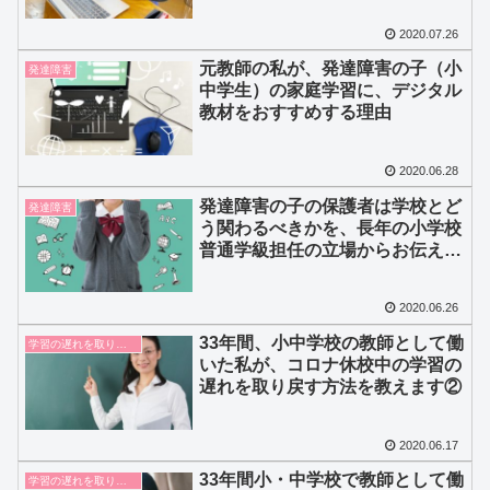
2020.07.26
元教師の私が、発達障害の子（小
発達障害
中学生）の家庭学習に、デジタル
教材をおすすめする理由
2020.06.28
発達障害の子の保護者は学校とど
発達障害
う関わるべきかを、長年の小学校
普通学級担任の立場からお伝えし
ます
2020.06.26
33年間、小中学校の教師として働
学習の遅れを取り戻す
いた私が、コロナ休校中の学習の
遅れを取り戻す方法を教えます②
2020.06.17
33年間小・中学校で教師として働
学習の遅れを取り戻す